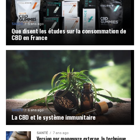
SANTÉ
5 ans ago
Que disent les études sur la consommation de
CBD en France
SANTÉ
6 ans ago
La CBD et le système immunitaire
SANTÉ
7 ans ago
Version par manœuvre externe, la technique