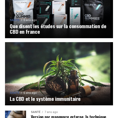
SANTÉ
5 ans ago
Que disent les études sur la consommation de
CBD en France
SANTÉ
6 ans ago
La CBD et le système immunitaire
SANTÉ
7 ans ago
Version par manœuvre externe, la technique