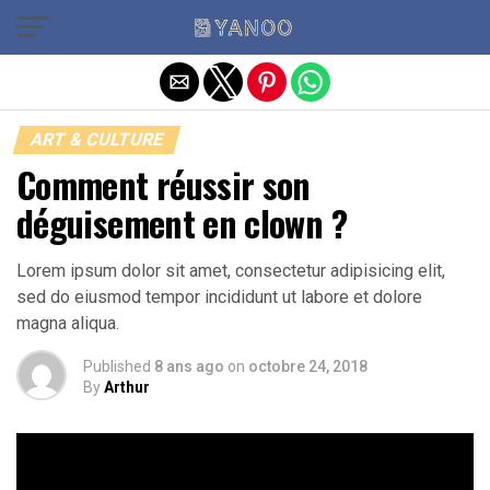
Quitter la version mobile
ART & CULTURE
Comment réussir son
déguisement en clown ?
Lorem ipsum dolor sit amet, consectetur adipisicing elit,
sed do eiusmod tempor incididunt ut labore et dolore
magna aliqua.
Published
8 ans ago
on
octobre 24, 2018
By
Arthur