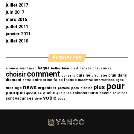
juillet 2017
juin 2017
mars 2016
juillet 2011
janvier 2011
juillet 2010
ÉTIQUETTES
bague
alliance
avant
avec
belles
bien
c'est
canada
chaussures
comment
choisir
cuisine
d'un
dans
conseils
d'acheter
diamant
entreprise
faire
france
entre
incentive
informations
ligne
pour
plus
news
mariage
organiser
parfaire
peau
piscine
pourquoi
sans
quelle
raisons
savoir
qu'est-ce
quelques
solutions
votre
sont
vacances
vivre
vous