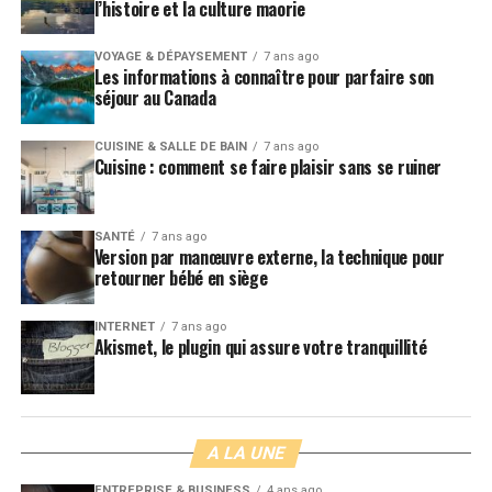
l’histoire et la culture maorie
VOYAGE & DÉPAYSEMENT
7 ans ago
Les informations à connaître pour parfaire son
séjour au Canada
CUISINE & SALLE DE BAIN
7 ans ago
Cuisine : comment se faire plaisir sans se ruiner
SANTÉ
7 ans ago
Version par manœuvre externe, la technique pour
retourner bébé en siège
INTERNET
7 ans ago
Akismet, le plugin qui assure votre tranquillité
A LA UNE
ENTREPRISE & BUSINESS
4 ans ago