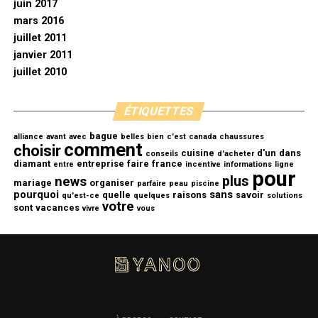
juin 2017
mars 2016
juillet 2011
janvier 2011
juillet 2010
ÉTIQUETTES
bague
alliance
avant
avec
belles
bien
c'est
canada
chaussures
comment
choisir
cuisine
d'un
dans
conseils
d'acheter
diamant
entreprise
faire
france
entre
incentive
informations
ligne
pour
plus
news
mariage
organiser
parfaire
peau
piscine
pourquoi
sans
quelle
raisons
savoir
qu'est-ce
quelques
solutions
votre
sont
vacances
vivre
vous