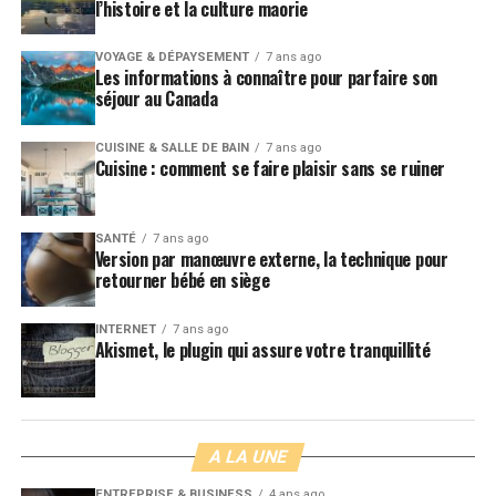
l’histoire et la culture maorie
VOYAGE & DÉPAYSEMENT
7 ans ago
Les informations à connaître pour parfaire son
séjour au Canada
CUISINE & SALLE DE BAIN
7 ans ago
Cuisine : comment se faire plaisir sans se ruiner
SANTÉ
7 ans ago
Version par manœuvre externe, la technique pour
retourner bébé en siège
INTERNET
7 ans ago
Akismet, le plugin qui assure votre tranquillité
A LA UNE
ENTREPRISE & BUSINESS
4 ans ago