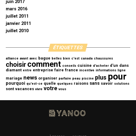
juin 2017
mars 2016
juillet 2011
janvier 2011
juillet 2010
ÉTIQUETTES
bague
alliance
avant
avec
belles
bien
c'est
canada
chaussures
comment
choisir
cuisine
d'un
dans
conseils
d'acheter
diamant
entreprise
faire
france
entre
incentive
informations
ligne
pour
plus
news
mariage
organiser
parfaire
peau
piscine
pourquoi
sans
quelle
raisons
savoir
qu'est-ce
quelques
solutions
votre
sont
vacances
vivre
vous