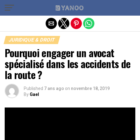
Quitter la version mobile
JURIDIQUE & DROIT
Pourquoi engager un avocat
spécialisé dans les accidents de
la route ?
Published
7 ans ago
on
novembre 18, 2019
By
Gael