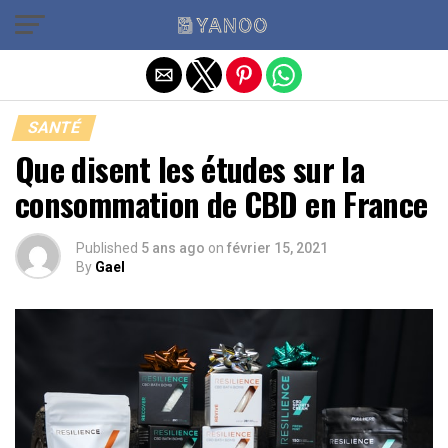
Quitter la version mobile
SANTÉ
Que disent les études sur la
consommation de CBD en France
Published
5 ans ago
on
février 15, 2021
By
Gael