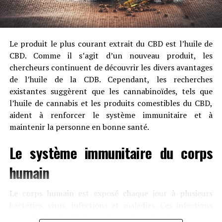
la remise en
forme. Sur
le chemin
de la remise en forme, vous serez probablement
Le produit le plus courant extrait du CBD est l’huile de
confronté à de nombreux malaises musculaires, qui
CBD. Comme il s’agit d’un nouveau produit, les
peuvent ralentir vos séances d’entraînement et vous
chercheurs continuent de découvrir les divers avantages
décourager de maintenir un programme d’exercices
de l’huile de la CDB. Cependant, les recherches
régulier.
existantes suggèrent que les cannabinoïdes, tels que
l’huile de cannabis et les produits comestibles du CBD,
Si les huiles et teintures à base de CBD sont toujours une
aident à renforcer le système immunitaire et à
option, les crèmes topiques infusées au CBD offrent des
maintenir la personne en bonne santé.
propriétés apaisantes plus localisées, car elles n’ont pas
besoin de passer par tout votre système digestif. Bien
Le système immunitaire du corps
que les mécanismes d’action exacts nécessitent encore
des recherches, certaines études suggèrent que le CBD
humain
pourrait contribuer à augmenter les niveaux naturels
d’endocannabinoïdes connus pour soulager la douleur.
Le corps humain est exposé chaque jour à plusieurs
Cela dit, nos produits ne sont pas destinés à
bactéries, virus, infections et maladies. Ces infections
diagnostiquer, traiter ou guérir des affections médicales
pourraient potentiellement nous tuer si notre corps ne