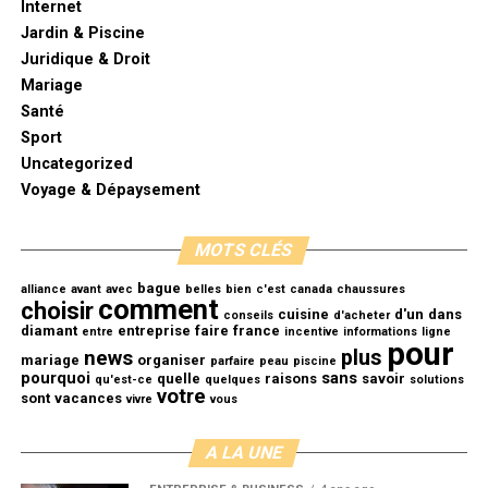
Internet
Jardin & Piscine
Juridique & Droit
Mariage
Santé
Sport
Uncategorized
Voyage & Dépaysement
MOTS CLÉS
bague
alliance
avant
avec
belles
bien
c'est
canada
chaussures
comment
choisir
cuisine
d'un
dans
conseils
d'acheter
diamant
entreprise
faire
france
entre
incentive
informations
ligne
pour
plus
news
mariage
organiser
parfaire
peau
piscine
pourquoi
sans
quelle
raisons
savoir
qu'est-ce
quelques
solutions
votre
sont
vacances
vivre
vous
A LA UNE