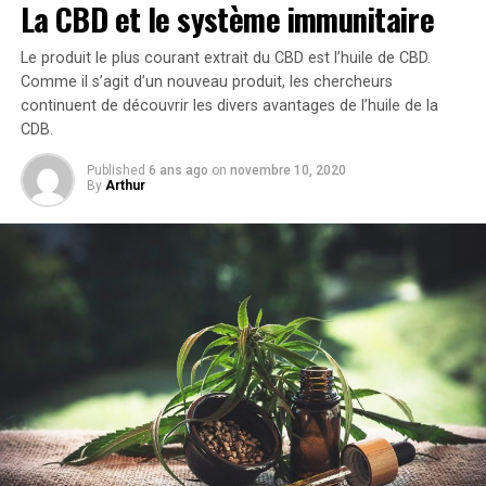
paisible. Évitez les appareils électroniques et tout ce qui
La CBD et le système immunitaire
comporte un écran lumineux au moins une heure avant
de vous coucher.
Le produit le plus courant extrait du CBD est l’huile de CBD.
Comme il s’agit d’un nouveau produit, les chercheurs
Si vous souhaitez essayer le CDB, nous vous
continuent de découvrir les divers avantages de l’huile de la
recommandons les Renouvellements à base de plantes :
CDB.
Spray à l’huile de chanvre 100 mg de CBD, 500 mg de
Published
6 ans ago
on
novembre 10, 2020
CBD pour sa facilité d’utilisation et ses résultats rapides
By
Arthur
– un complément parfait à votre rituel du coucher.
2. Routines après l’entraînement
Les
résolutions
les plus
populaires
chaque
année
concernent