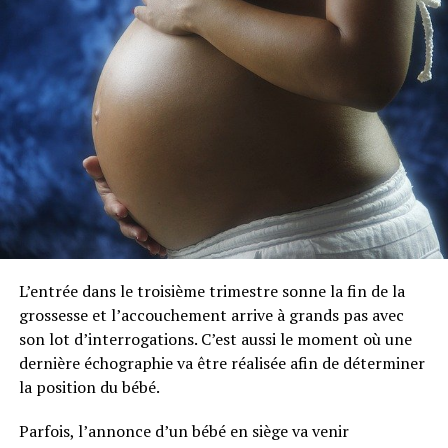
La relation entre la CDB et le système immunitaire du
corps humain
Nous avons discuté du fait que le cannabidiol aide à
renforcer le système immunitaire. D’un point de vue
scientifique, la recherche a prouvé que la CDB contient
des substances anti-inflammatoires et agit comme
immunomodulateur et immunosuppresseur. Voici
quelques points expliquant comment le cannabidiol
fonctionne comme immunomodulateur :
L’inflammation est l’une des réactions les plus
L’entrée dans le troisième trimestre sonne la fin de la
importantes du système immunitaire. Cette
grossesse et l’accouchement arrive à grands pas avec
procédure permet d’isoler les zones infectées et
son lot d’interrogations. C’est aussi le moment où une
d’empêcher la propagation des composants
dernière échographie va être réalisée afin de déterminer
toxiques. Le CBD contient des substances anti-
la position du bébé.
inflammatoires qui contribuent à réduire la réponse
inflammatoire du système immunitaire.
Parfois, l’annonce d’un bébé en siège va venir
Le stress est devenu une sorte d’épidémie nationale, en