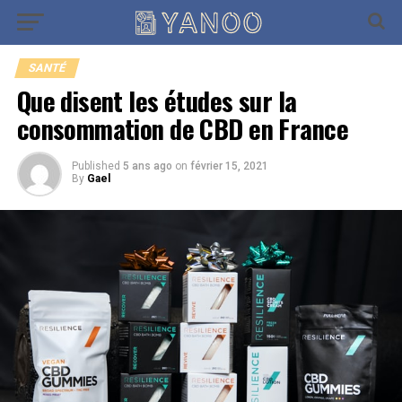
Go to mobile version
SANTÉ
Que disent les études sur la
consommation de CBD en France
Published
5 ans ago
on
février 15, 2021
By
Gael