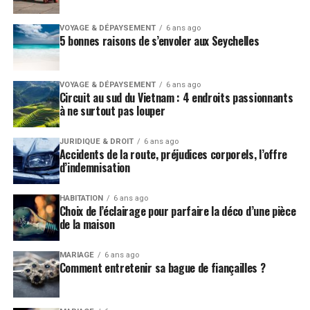
Ayez la présence d’esprit de vous coucher suffisamment
VOYAGE & DÉPAYSEMENT
6 ans ago
tôt le soir. Lorsque nous sommes fatigués, nous avons
5 bonnes raisons de s’envoler aux Seychelles
tendance à ingérer des aliments sucrés ou gras.
VOYAGE & DÉPAYSEMENT
6 ans ago
Circuit au sud du Vietnam : 4 endroits passionnants
à ne surtout pas louper
JURIDIQUE & DROIT
6 ans ago
Accidents de la route, préjudices corporels, l’offre
d’indemnisation
HABITATION
6 ans ago
Choix de l’éclairage pour parfaire la déco d’une pièce
de la maison
MARIAGE
6 ans ago
Comment entretenir sa bague de fiançailles ?