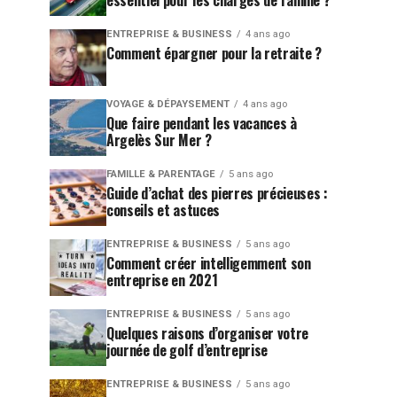
essentiel pour les chargés de famille ?
ENTREPRISE & BUSINESS
4 ans ago
Comment épargner pour la retraite ?
VOYAGE & DÉPAYSEMENT
4 ans ago
Que faire pendant les vacances à
Argelès Sur Mer ?
FAMILLE & PARENTAGE
5 ans ago
Guide d’achat des pierres précieuses :
conseils et astuces
ENTREPRISE & BUSINESS
5 ans ago
Comment créer intelligemment son
entreprise en 2021
ENTREPRISE & BUSINESS
5 ans ago
Quelques raisons d’organiser votre
journée de golf d’entreprise
ENTREPRISE & BUSINESS
5 ans ago