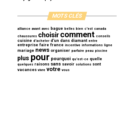
MOTS CLÉS
bague
alliance
avant
avec
belles
bien
c'est
canada
comment
choisir
chaussures
conseils
cuisine
d'un
dans
diamant
d'acheter
entre
entreprise
faire
france
incentive
informations
ligne
news
mariage
organiser
parfaire
peau
piscine
pour
plus
pourquoi
quelle
qu'est-ce
sans
raisons
savoir
sont
quelques
solutions
votre
vacances
vivre
vous