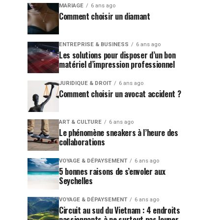
MARIAGE
6 ans ago
Comment choisir un diamant
ENTREPRISE & BUSINESS
6 ans ago
Les solutions pour disposer d’un bon
matériel d’impression professionnel
JURIDIQUE & DROIT
6 ans ago
Comment choisir un avocat accident ?
ART & CULTURE
6 ans ago
Le phénomène sneakers à l’heure des
collaborations
VOYAGE & DÉPAYSEMENT
6 ans ago
5 bonnes raisons de s’envoler aux
Seychelles
VOYAGE & DÉPAYSEMENT
6 ans ago
Circuit au sud du Vietnam : 4 endroits
passionnants à ne surtout pas louper