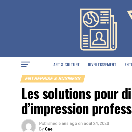
ART & CULTURE
DIVERTISSEMENT
ENT
ENTREPRISE & BUSINESS
Les solutions pour d
d’impression profess
Published
6 ans ago
on
août 24, 2020
By
Gael