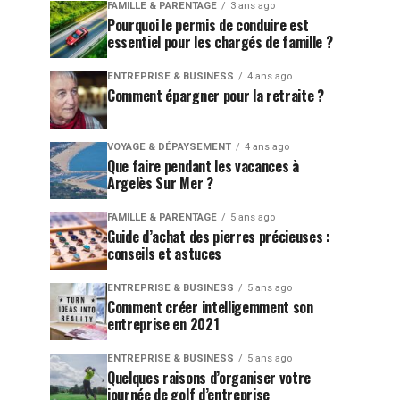
FAMILLE & PARENTAGE
3 ans ago
Pourquoi le permis de conduire est
essentiel pour les chargés de famille ?
ENTREPRISE & BUSINESS
4 ans ago
Comment épargner pour la retraite ?
VOYAGE & DÉPAYSEMENT
4 ans ago
Que faire pendant les vacances à
Argelès Sur Mer ?
FAMILLE & PARENTAGE
5 ans ago
Guide d’achat des pierres précieuses :
conseils et astuces
ENTREPRISE & BUSINESS
5 ans ago
Comment créer intelligemment son
entreprise en 2021
ENTREPRISE & BUSINESS
5 ans ago
Quelques raisons d’organiser votre
journée de golf d’entreprise