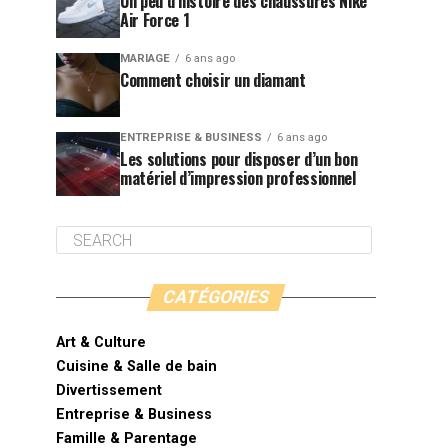
Un peu d’histoire des chaussures Nike
Air Force 1
MARIAGE
6 ans ago
Comment choisir un diamant
ENTREPRISE & BUSINESS
6 ans ago
Les solutions pour disposer d’un bon
matériel d’impression professionnel
CATÉGORIES
Art & Culture
Cuisine & Salle de bain
Divertissement
Entreprise & Business
Famille & Parentage