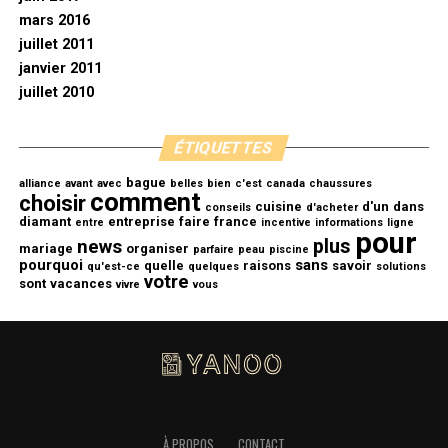
mars 2016
juillet 2011
janvier 2011
juillet 2010
ÉTIQUETTES
bague
alliance
avant
avec
belles
bien
c'est
canada
chaussures
comment
choisir
cuisine
d'un
dans
conseils
d'acheter
diamant
entreprise
faire
france
entre
incentive
informations
ligne
pour
plus
news
mariage
organiser
parfaire
peau
piscine
pourquoi
sans
quelle
raisons
savoir
qu'est-ce
quelques
solutions
votre
sont
vacances
vivre
vous
À PROPOS
CONTACT