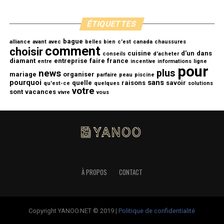
ÉTIQUETTES
bague
alliance
avant
avec
belles
bien
c'est
canada
chaussures
comment
choisir
cuisine
d'un
dans
conseils
d'acheter
diamant
entreprise
faire
france
entre
incentive
informations
ligne
pour
plus
news
mariage
organiser
parfaire
peau
piscine
pourquoi
sans
quelle
raisons
savoir
qu'est-ce
quelques
solutions
votre
sont
vacances
vivre
vous
À PROPOS
CONTACT
Copyright YANOO.NET © 2019 |
Politique de confidentialité