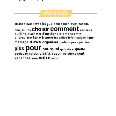
MOTS CLÉS
bague
alliance
avant
avec
belles
bien
c'est
canada
comment
choisir
chaussures
conseils
cuisine
d'un
dans
diamant
d'acheter
entre
entreprise
faire
france
incentive
informations
ligne
news
mariage
organiser
parfaire
peau
piscine
pour
plus
pourquoi
quelle
qu'est-ce
sans
raisons
savoir
sont
quelques
solutions
votre
vacances
vivre
vous