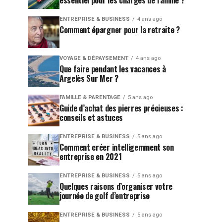
essentiel pour les chargés de famille ?
ENTREPRISE & BUSINESS
4 ans ago
Comment épargner pour la retraite ?
VOYAGE & DÉPAYSEMENT
4 ans ago
Que faire pendant les vacances à
Argelès Sur Mer ?
FAMILLE & PARENTAGE
5 ans ago
Guide d’achat des pierres précieuses :
conseils et astuces
ENTREPRISE & BUSINESS
5 ans ago
Comment créer intelligemment son
entreprise en 2021
ENTREPRISE & BUSINESS
5 ans ago
Quelques raisons d’organiser votre
journée de golf d’entreprise
ENTREPRISE & BUSINESS
5 ans ago