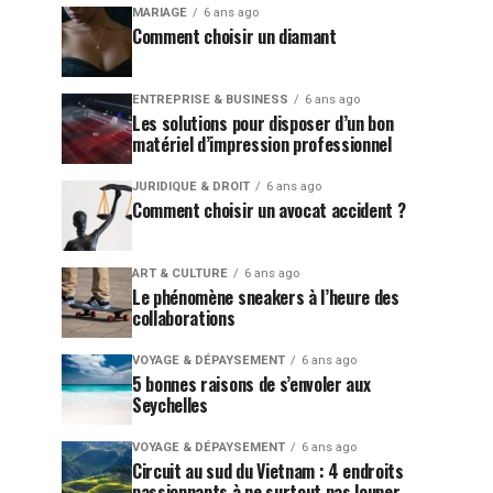
MARIAGE
6 ans ago
Comment choisir un diamant
ENTREPRISE & BUSINESS
6 ans ago
Les solutions pour disposer d’un bon
matériel d’impression professionnel
JURIDIQUE & DROIT
6 ans ago
Comment choisir un avocat accident ?
ART & CULTURE
6 ans ago
Le phénomène sneakers à l’heure des
collaborations
VOYAGE & DÉPAYSEMENT
6 ans ago
5 bonnes raisons de s’envoler aux
Seychelles
VOYAGE & DÉPAYSEMENT
6 ans ago
Circuit au sud du Vietnam : 4 endroits
passionnants à ne surtout pas louper