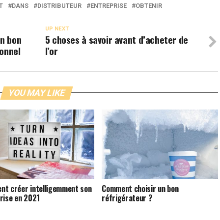
T
DANS
DISTRIBUTEUR
ENTREPRISE
OBTENIR
UP NEXT
un bon
5 choses à savoir avant d’acheter de
ionnel
l’or
YOU MAY LIKE
t créer intelligemment son
Comment choisir un bon
rise en 2021
réfrigérateur ?