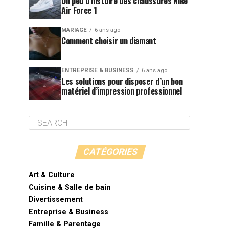
Un peu d’histoire des chaussures Nike
Air Force 1
MARIAGE
6 ans ago
Comment choisir un diamant
ENTREPRISE & BUSINESS
6 ans ago
Les solutions pour disposer d’un bon
matériel d’impression professionnel
CATÉGORIES
Art & Culture
Cuisine & Salle de bain
Divertissement
Entreprise & Business
Famille & Parentage