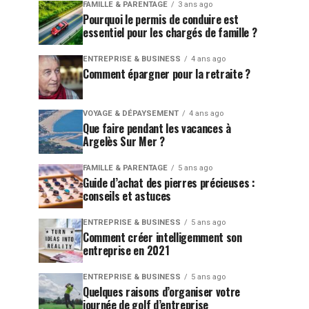
FAMILLE & PARENTAGE
3 ans ago
Pourquoi le permis de conduire est
essentiel pour les chargés de famille ?
ENTREPRISE & BUSINESS
4 ans ago
Comment épargner pour la retraite ?
VOYAGE & DÉPAYSEMENT
4 ans ago
Que faire pendant les vacances à
Argelès Sur Mer ?
FAMILLE & PARENTAGE
5 ans ago
Guide d’achat des pierres précieuses :
conseils et astuces
ENTREPRISE & BUSINESS
5 ans ago
Comment créer intelligemment son
entreprise en 2021
ENTREPRISE & BUSINESS
5 ans ago
Quelques raisons d’organiser votre
journée de golf d’entreprise