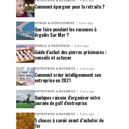
ENTREPRISE & BUSINESS
4 ans ago
Comment épargner pour la retraite ?
VOYAGE & DÉPAYSEMENT
4 ans ago
Que faire pendant les vacances à
Argelès Sur Mer ?
FAMILLE & PARENTAGE
5 ans ago
Guide d’achat des pierres précieuses :
conseils et astuces
ENTREPRISE & BUSINESS
5 ans ago
Comment créer intelligemment son
entreprise en 2021
ENTREPRISE & BUSINESS
5 ans ago
Quelques raisons d’organiser votre
journée de golf d’entreprise
ENTREPRISE & BUSINESS
5 ans ago
5 choses à savoir avant d’acheter de
l’or