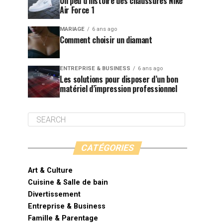
Un peu d’histoire des chaussures Nike
Air Force 1
MARIAGE
6 ans ago
Comment choisir un diamant
ENTREPRISE & BUSINESS
6 ans ago
Les solutions pour disposer d’un bon
matériel d’impression professionnel
CATÉGORIES
Art & Culture
Cuisine & Salle de bain
Divertissement
Entreprise & Business
Famille & Parentage