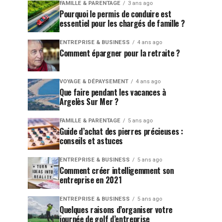
FAMILLE & PARENTAGE
3 ans ago
Pourquoi le permis de conduire est
essentiel pour les chargés de famille ?
ENTREPRISE & BUSINESS
4 ans ago
Comment épargner pour la retraite ?
VOYAGE & DÉPAYSEMENT
4 ans ago
Que faire pendant les vacances à
Argelès Sur Mer ?
FAMILLE & PARENTAGE
5 ans ago
Guide d’achat des pierres précieuses :
conseils et astuces
ENTREPRISE & BUSINESS
5 ans ago
Comment créer intelligemment son
entreprise en 2021
ENTREPRISE & BUSINESS
5 ans ago
Quelques raisons d’organiser votre
journée de golf d’entreprise