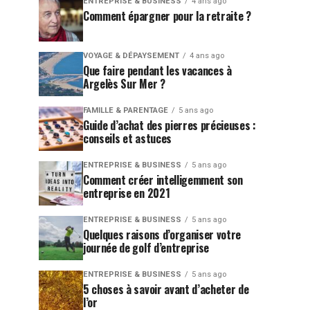
ENTREPRISE & BUSINESS
4 ans ago
Comment épargner pour la retraite ?
VOYAGE & DÉPAYSEMENT
4 ans ago
Que faire pendant les vacances à
Argelès Sur Mer ?
FAMILLE & PARENTAGE
5 ans ago
Guide d’achat des pierres précieuses :
conseils et astuces
ENTREPRISE & BUSINESS
5 ans ago
Comment créer intelligemment son
entreprise en 2021
ENTREPRISE & BUSINESS
5 ans ago
Quelques raisons d’organiser votre
journée de golf d’entreprise
ENTREPRISE & BUSINESS
5 ans ago
5 choses à savoir avant d’acheter de
l’or