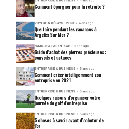
ENTREPRISE & BUSINESS
4 ans ago
Comment épargner pour la retraite ?
VOYAGE & DÉPAYSEMENT
4 ans ago
Que faire pendant les vacances à
Argelès Sur Mer ?
FAMILLE & PARENTAGE
5 ans ago
Guide d’achat des pierres précieuses :
conseils et astuces
ENTREPRISE & BUSINESS
5 ans ago
Comment créer intelligemment son
entreprise en 2021
ENTREPRISE & BUSINESS
5 ans ago
Quelques raisons d’organiser votre
journée de golf d’entreprise
ENTREPRISE & BUSINESS
5 ans ago
5 choses à savoir avant d’acheter de
l’or