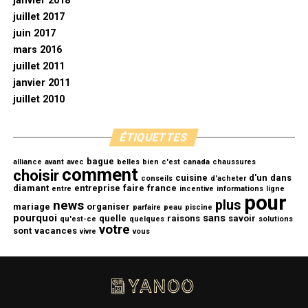
janvier 2018
juillet 2017
juin 2017
mars 2016
juillet 2011
janvier 2011
juillet 2010
ÉTIQUETTES
bague
alliance
avant
avec
belles
bien
c'est
canada
chaussures
comment
choisir
cuisine
d'un
dans
conseils
d'acheter
diamant
entreprise
faire
france
entre
incentive
informations
ligne
pour
plus
news
mariage
organiser
parfaire
peau
piscine
pourquoi
sans
quelle
raisons
savoir
qu'est-ce
quelques
solutions
votre
sont
vacances
vivre
vous