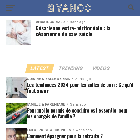
UNCATEGORIZED
8 ans ago
Césarienne extra-péritonéale : la
césarienne du xxie siècle
LATEST
TRENDING
VIDEOS
CUISINE & SALLE DE BAIN
2 ans ago
Les tendances 2024 pour les salles de bain : Ce qu’il
faut savoir
FAMILLE & PARENTAGE
3 ans ago
Pourquoi le permis de conduire est essentiel pour
les chargés de famille ?
ENTREPRISE & BUSINESS
4 ans ago
Comment épargner pour la retraite ?