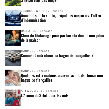
à ne surtout pas louper
fait les fous à 2 ! Les enfants seront plus que ravis
d’assister aux spectacles qui les feront s’écrouler de rire.
JURIDIQUE & DROIT
6 ans ago
Accidents de la route, préjudices corporels, l’offre
Connu et adoré de tous, le clown fait un tabac partout
d’indemnisation
où il va ! Et maintenant qu’on a toutes les cartes en
mains pour endosser parfaitement le costume d’un
HABITATION
6 ans ago
Choix de l’éclairage pour parfaire la déco d’une pièce
clown à la perfection, il est maintenant temps
de la maison
d’inventer des numéros à mourir de rire !
MARIAGE
6 ans ago
Comment entretenir sa bague de fiançailles ?
MARIAGE
6 ans ago
Quelques informations à savoir avant de choisir une
bague de fiançailles
ART & CULTURE
6 ans ago
L’Armée du Salut pour les nuls