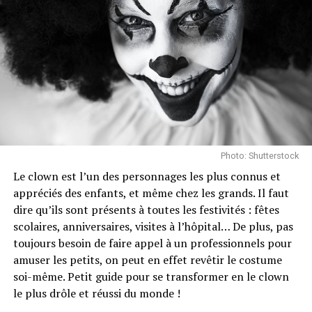
importantes pour les jeunes adolescents qui sont en
adorent les pirates, le football ou leur personnage de
période de puberté. C’est une solution à long terme
télé préféré.
pour leur apprendre à maitriser leur agressivité, leur
colère et leur personnalité.
Il y a différents accessoires qui peuvent être achetés
pour s’assurer que le thème que votre enfant aura choisi
sera merveilleux. Vous pouvez acheter des nappes,
serviettes de table, ballons, bannières et des décorations
de tables qui sont liés à votre thème.
Votre budget va jouer une grande part dans la quantité
Photo: Shutterstock
et le style de décorations que vous aurez. Les seules
Le clown est l’un des personnages les plus connus et
restrictions que vous avez sont votre imagination et
appréciés des enfants, et même chez les grands. Il faut
votre budget, lorsque vous décidez de votre thème.
dire qu’ils sont présents à toutes les festivités : fêtes
scolaires, anniversaires, visites à l’hôpital… De plus, pas
toujours besoin de faire appel à un professionnels pour
amuser les petits, on peut en effet revêtir le costume
soi-même. Petit guide pour se transformer en le clown
le plus drôle et réussi du monde !