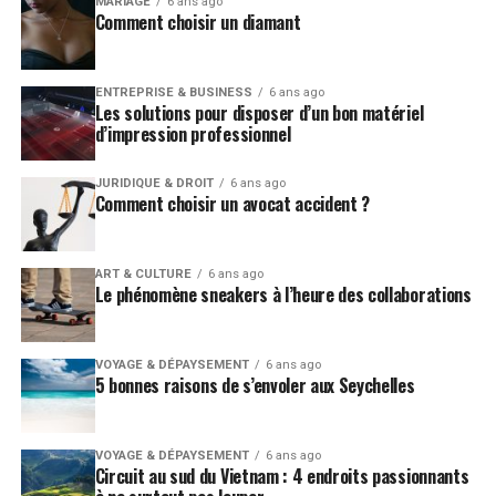
MARIAGE
6 ans ago
Comment choisir un diamant
différentes selon le choix !
Les matériels et accessoires
ENTREPRISE & BUSINESS
6 ans ago
Les solutions pour disposer d’un bon matériel
incontournables pour être un vrai
d’impression professionnel
clown !
JURIDIQUE & DROIT
6 ans ago
Comment choisir un avocat accident ?
Le costume et le maquillage ne suffisent pas pour
entrer dans la peau d’un vrai clown ! Il faut également
s’équiper, car le clown parfait ne s’en sépare jamais. On
ART & CULTURE
6 ans ago
Le phénomène sneakers à l’heure des collaborations
peut notamment citer : la paire de bretelles, l’éventail,
la trompette, les boutons loufoques et sans oublier le
nœud papillon géant multicolore ! Et bien sûr on peut
VOYAGE & DÉPAYSEMENT
6 ans ago
également accompagner ses numéros de pitrerie avec
5 bonnes raisons de s’envoler aux Seychelles
des parties de jonglage par exemple. Tout ça au son
d’une bonne musique (de préférence en accord avec le
thème du spectacle), qui apportera une merveilleuse
VOYAGE & DÉPAYSEMENT
6 ans ago
Circuit au sud du Vietnam : 4 endroits passionnants
ambiance à l’animation. Et c’est encore mieux quand on