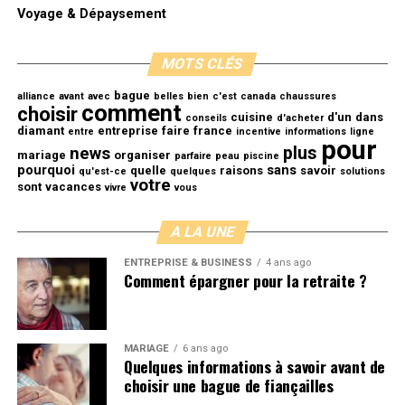
Voyage & Dépaysement
MOTS CLÉS
bague
alliance
avant
avec
belles
bien
c'est
canada
chaussures
comment
choisir
cuisine
d'un
dans
conseils
d'acheter
diamant
entreprise
faire
france
entre
incentive
informations
ligne
pour
plus
news
mariage
organiser
parfaire
peau
piscine
pourquoi
sans
quelle
raisons
savoir
qu'est-ce
quelques
solutions
votre
sont
vacances
vivre
vous
A LA UNE
ENTREPRISE & BUSINESS
4 ans ago
Comment épargner pour la retraite ?
MARIAGE
6 ans ago
Quelques informations à savoir avant de
choisir une bague de fiançailles