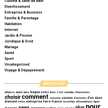
Cuisine & Salle de bain
Divertissement
Entreprise & Business
Famille & Parentage
Habitation
Internet
Jardin & Piscine
Juridique & Droit
Mariage
Santé
Sport
Uncategorized
Voyage & Dépaysement
MOTS CLÉS
bague
alliance
avant
avec
belles
bien
c'est
canada
chaussures
comment
choisir
cuisine
d'un
dans
conseils
d'acheter
diamant
entreprise
faire
france
entre
incentive
informations
ligne
pour
plus
news
mariage
organiser