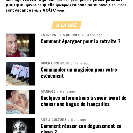
parfaire
peau
piscine
pourquoi
sans
quelle
raisons
savoir
qu'est-ce
quelques
solutions
votre
sont
vacances
vivre
vous
A LA UNE
ENTREPRISE & BUSINESS
4 ans ago
Comment épargner pour la retraite ?
DIVERTISSEMENT
7 ans ago
Commander un magicien pour votre
évènement
MARIAGE
6 ans ago
Quelques informations à savoir avant de
choisir une bague de fiançailles
ART & CULTURE
8 ans ago
Comment réussir son déguisement en
clown ?