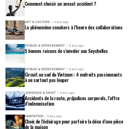
Comment choisir un avocat accident ?
urbains, il aborde en détail les techniques
traditionnelles de composition, ainsi que des aspects
plus modernes apparus avec les possibilités offertes par
ART & CULTURE
6 ans ago
le numérique. Pour réaliser les
photos vos voyages
,
Le phénomène sneakers à l’heure des collaborations
c’est une source d’inspiration inépuisable.
VOYAGE & DÉPAYSEMENT
6 ans ago
5 bonnes raisons de s’envoler aux Seychelles
VOYAGE & DÉPAYSEMENT
6 ans ago
Circuit au sud du Vietnam : 4 endroits passionnants
à ne surtout pas louper
JURIDIQUE & DROIT
6 ans ago
Accidents de la route, préjudices corporels, l’offre
d’indemnisation
HABITATION
6 ans ago
Choix de l’éclairage pour parfaire la déco d’une pièce
de la maison