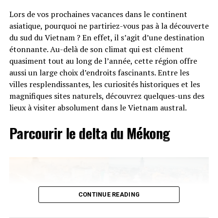
tortues géantes sauvages. En effet, ce parc national est
Lors de vos prochaines vacances dans le continent
uniquement consacré aux visiteurs et vous ne pouvez ni
asiatique, pourquoi ne partiriez-vous pas à la découverte
dormir sur place ni trouver un restaurant. Par contre,
du sud du Vietnam ? En effet, il s’agit d’une destination
vous pourrez voir les tortues à différentes phases de
étonnante. Au-delà de son climat qui est clément
leur vie. Sachez également que l’île est un site de
quasiment tout au long de l’année, cette région offre
nidification pour les tortues de mer et avec de la chance,
aussi un large choix d’endroits fascinants. Entre les
vous pourrez en voir. Pour un séjour aux Seychelles,
villes resplendissantes, les curiosités historiques et les
c’est une autre destination à ne pas manquer.
magnifiques sites naturels, découvrez quelques-uns des
Quels sont les principaux sites
lieux à visiter absolument dans le Vietnam austral.
RELATED TOPICS:
BONNES
RAISONS
S'ENVOLER
touristiques d’Argelès-sur-Mer ?
SEYCHELLES
Parcourir le delta du Mékong
UP NEXT
La ville est principalement connue pour son
sentier
Que faire pendant les vacances à Argelès Sur Mer ?
littoral
qui s’étend sur plus de 8 km, ainsi que pour sa
plage
balnéaire
de plus de 2 km. Les principaux sites
DON'T MISS
Circuit au sud du Vietnam : 4 endroits passionnants à ne
touristiques d’Argelès-sur-Mer sont donc la plage
surtout pas louper
balnéaire,
le sentier
littoral et les différentes
criques
CONTINUE READING
et calanques. On peut pratiquer diverses activités
nautiques
telles que le surf, la planche à voile, le
kayak