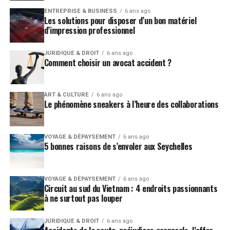
le SEO, a pour but d’employer des stratégies
ENTREPRISE & BUSINESS
6 ans ago
Les solutions pour disposer d’un bon matériel
pour
optimiser la visibilité
d’un site ou d’une page
d’impression professionnel
web. Pour avoir une place parmi les résultats de
recherches (une bonne visibilité);
JURIDIQUE & DROIT
6 ans ago
Comment choisir un avocat accident ?
il faut toujours se rappeler que 77% des clics, ont
lieu dans les trois premiers résultats (pour vous
faire comprendre à quel point ça joue un rôle
ART & CULTURE
6 ans ago
primordial. Si votre page n’est pas optimisée, elle
Le phénomène sneakers à l’heure des collaborations
restera dans l’ombre pour toujours);
pour améliorer votre SEO, vous pouvez par
VOYAGE & DÉPAYSEMENT
6 ans ago
exemple; jumeler les stratégies : vous pouvez
5 bonnes raisons de s’envoler aux Seychelles
recourir au référencement naturel pour optimiser
votre site, et en même temps ; faire appel
VOYAGE & DÉPAYSEMENT
6 ans ago
au
référencement payant,
qui classera votre
Circuit au sud du Vietnam : 4 endroits passionnants
page dans les premiers résultats;
à ne surtout pas louper
vous aurez ainsi un référencement efficace, une
JURIDIQUE & DROIT
6 ans ago
optimisation à la hauteur, et des résultats