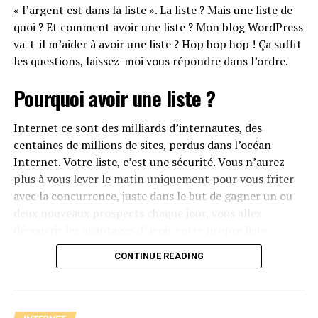
« l’argent est dans la liste ». La liste ? Mais une liste de
Notifications Push pour mobile
quoi ? Et comment avoir une liste ? Mon blog WordPress
va-t-il m’aider à avoir une liste ? Hop hop hop ! Ça suffit
En utilisant WordPress pour Android ou
les questions, laissez-moi vous répondre dans l’ordre.
WordPress pour IOS, vous recevrez des alertes lorsque
des commentaires seront laissés sur votre blog.
Pourquoi avoir une liste ?
Vidéopress
Internet ce sont des milliards d’internautes, des
centaines de millions de sites, perdus dans l’océan
Finis les galères et les problèmes de standard,
Internet. Votre liste, c’est une sécurité. Vous n’aurez
Videopress permet d’ajouter facilement des vidéos sur
plus à vous lever le matin uniquement pour vous friter
votre blog.
avec la concurrence, juste dans le but de gagner un ou
Akismet
deux nouveaux prospects chaque jour, vous allez
découvrir les avantages d’avoir votre propre liste.
Un de nos articles précédents le présente plus en détails
CONTINUE READING
mais tous les blogueurs reconnaissent que ce module est
Avoir une liste vous servira à communiquer avec des
indispensable pour filtrer les commentaires indésirables
personnes qui sont déjà intéressées par ce que vous
qui arrivent en masse sur votre blog.
faites et qui, en plus, vous connaissent. Réfléchissez !