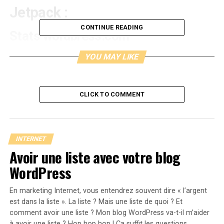
Jetpack :
CONTINUE READING
Stats wordpress.com
Ce module peut satisfaire les débutants ainsi que les
YOU MAY LIKE
plus pressés d’entre vous en matière d’analyse
statistique. Son interface agréable et claire est plus
lisible que le bien connu Google Analytics.
CLICK TO COMMENT
Publicize
Publicize est l’outil gain de temps par excellence : il
INTERNET
vous permet de vous connecter sur l’ensemble de vos
Avoir une liste avec votre blog
réseaux sociaux pour y partager instantanément votre
WordPress
article.
En marketing Internet, vous entendrez souvent dire « l’argent
Carrousel
est dans la liste ». La liste ? Mais une liste de quoi ? Et
comment avoir une liste ? Mon blog WordPress va-t-il m’aider
Passionné(e)s de l’image, activez ce module qui vous
à avoir une liste ? Hop hop hop ! Ça suffit les questions,