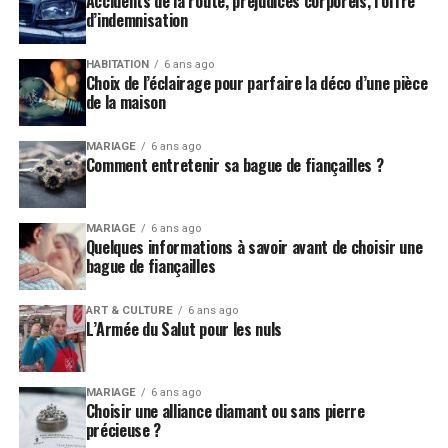
Accidents de la route, préjudices corporels, l’offre
concluants.
d’indemnisation
Comment améliorer son
HABITATION
6 ans ago
Choix de l’éclairage pour parfaire la déco d’une pièce
référencement : que faire pour bien
de la maison
optimiser ?
MARIAGE
6 ans ago
Comment entretenir sa bague de fiançailles ?
Pour bien optimiser son site web, il faut suivre quelques
étapes simples mais cruciales. Car sans celles-ci, il serait
très difficile de paraître dans les résultats de recherches.
MARIAGE
6 ans ago
Quelques informations à savoir avant de choisir une
Il faut savoir aussi, que google index et crawl pénalisent
bague de fiançailles
toute tentative de triche. Les robots qui parcourent
tous les systèmes, sont conçus pour pénaliser tout
ART & CULTURE
6 ans ago
mauvais travail, triche ou tentative de corruption. Il ne
L’Armée du Salut pour les nuls
faut donc pas jouer au malin.
MARIAGE
6 ans ago
il faut choisir les bons mots clés;
Choisir une alliance diamant ou sans pierre
précieuse ?
ne pas trop compliquer les choses, ne pas se