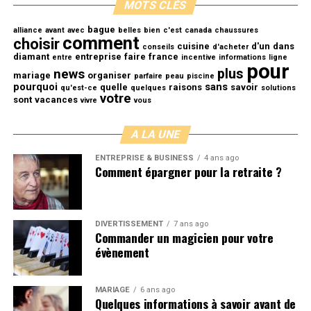
MOTS CLÉS
bague
alliance
avant
avec
belles
bien
c'est
canada
chaussures
comment
choisir
cuisine
d'un
dans
conseils
d'acheter
diamant
entreprise
faire
france
entre
incentive
informations
ligne
pour
plus
news
mariage
organiser
parfaire
peau
piscine
pourquoi
sans
quelle
raisons
savoir
qu'est-ce
quelques
solutions
votre
sont
vacances
vivre
vous
A LA UNE
ENTREPRISE & BUSINESS
4 ans ago
Comment épargner pour la retraite ?
DIVERTISSEMENT
7 ans ago
Commander un magicien pour votre
évènement
MARIAGE
6 ans ago
Quelques informations à savoir avant de