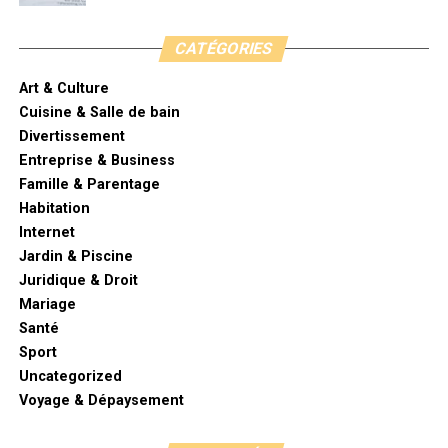
montrer trop technique non plus (dans le choix des
mots clés);
CATÉGORIES
apporter une touche de soi, une originalité;
Art & Culture
faire appel à une agence SEO.
Cuisine & Salle de bain
Divertissement
Entreprise & Business
Famille & Parentage
Habitation
Internet
Jardin & Piscine
Juridique & Droit
Mariage
Santé
Sport
Uncategorized
Voyage & Dépaysement