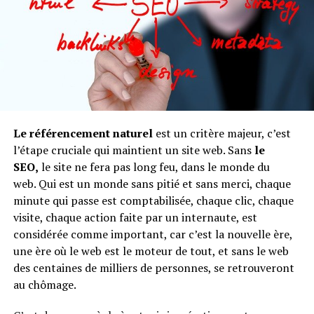
quelques talents pour écrire des emails qui
Les 13 étapes de configuration de
convertissent.
l’extension Akismet
Pour attirer les prospects dans votre liste, vous devez
leur donner quelque chose. Vous connaissez sûrement
Connectez-vous à http://wordpress.com et laissez-vous
l’adage : il faut savoir donner pour recevoir. Alors
guider :
n’hésitez pas à faire un beau cadeau. Cela peut être un
ebook, bien sûr, mais aussi des vidéos, des audios en MP3,
Le référencement naturel
est un critère majeur, c’est
Cliquez sur l’onglet « démarrer », un formulaire
des tests, des séminaires, des scripts, des logiciels, etc.
l’étape cruciale qui maintient un site web. Sans
le
d’inscription vous est alors proposé. Ce formulaire
SEO,
le site ne fera pas long feu, dans le monde du
s’adresse à ceux qui souhaitent s’inscrire sur
Considérez qu’avoir une liste, c’est comme la séduction.
web.
Qui est un monde sans pitié et sans merci, chaque
wordpress.com pour créer gratuitement un blog. En
Vous allez aguicher vos prospects pour, un jour, les
minute qui passe est comptabilisée, chaque clic, chaque
ce qui nous concerne, nous souhaitons simplement
mettre non pas dans votre lit mais dans votre poche.
visite, chaque action faite par un internaute, est
disposer d’un compte utilisateur de WordPress.
considérée comme important, car c’est la nouvelle ère,
Par conséquent vous allez cliquer sur « vous
une ère où le web est le moteur de tout, et sans le web
inscrire » pour « seulement un nom d’utilisateur ».
des centaines de milliers de personnes, se retrouveront
C’est parti ! Renseignez votre adresse mail, un nom
au chômage.
d’utilisateur (WordPress en affiche un mais vous
pouvez le changer) et un mot de passe. Cliquez sur