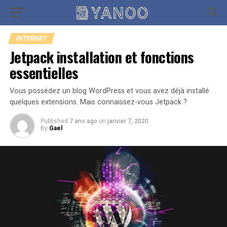
Go to mobile version
INTERNET
Jetpack installation et fonctions
essentielles
Vous possédez un blog WordPress et vous avez déjà installé
quelques extensions. Mais connaissez-vous Jetpack ?
Published
7 ans ago
on
janvier 7, 2020
By
Gael