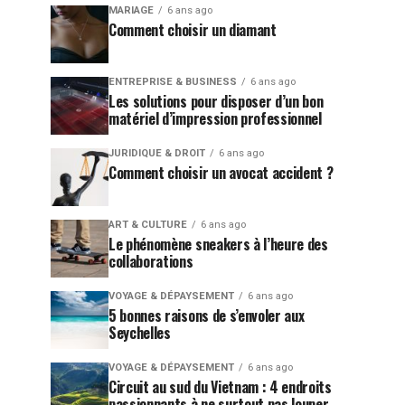
MARIAGE
6 ans ago
Comment choisir un diamant
ENTREPRISE & BUSINESS
6 ans ago
Les solutions pour disposer d’un bon
matériel d’impression professionnel
JURIDIQUE & DROIT
6 ans ago
Comment choisir un avocat accident ?
ART & CULTURE
6 ans ago
Le phénomène sneakers à l’heure des
collaborations
VOYAGE & DÉPAYSEMENT
6 ans ago
5 bonnes raisons de s’envoler aux
Seychelles
VOYAGE & DÉPAYSEMENT
6 ans ago
Circuit au sud du Vietnam : 4 endroits
passionnants à ne surtout pas louper