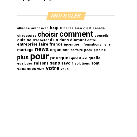
MOTS CLÉS
bague
alliance
avant
avec
belles
bien
c'est
canada
comment
choisir
chaussures
conseils
cuisine
d'un
dans
diamant
d'acheter
entre
entreprise
faire
france
incentive
informations
ligne
news
mariage
organiser
parfaire
peau
piscine
pour
plus
pourquoi
quelle
qu'est-ce
sans
raisons
savoir
sont
quelques
solutions
votre
vacances
vivre
vous