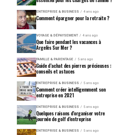
essentiel pour les chargés de famille ?
ENTREPRISE & BUSINESS
4 ans ago
Comment épargner pour la retraite ?
VOYAGE & DÉPAYSEMENT
4 ans ago
Que faire pendant les vacances à
Argelès Sur Mer ?
FAMILLE & PARENTAGE
5 ans ago
Guide d’achat des pierres précieuses :
conseils et astuces
ENTREPRISE & BUSINESS
5 ans ago
Comment créer intelligemment son
entreprise en 2021
ENTREPRISE & BUSINESS
5 ans ago
Quelques raisons d’organiser votre
journée de golf d’entreprise
ENTREPRISE & BUSINESS
5 ans ago