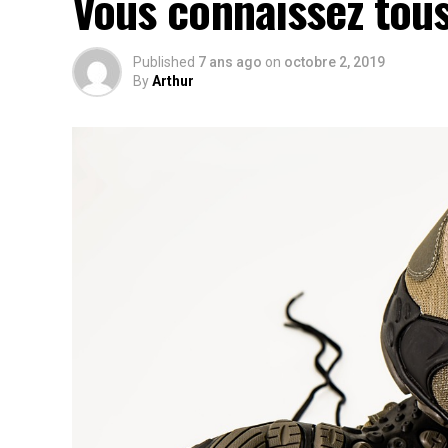
Vous connaissez tous
Published
7 ans ago
on
octobre 2, 2019
By
Arthur