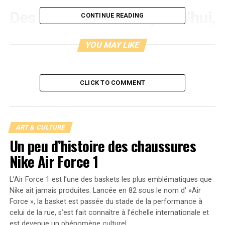
Des années 80 à aujourd’hui,
CONTINUE READING
pourquoi et comment les
YOU MAY LIKE
collaborations font-elles les
beaux jours des marques de
CLICK TO COMMENT
sport ?
Conformément à ce que nous expliquions en
ART & CULTURE
introduction, le phénomène sneakers est né dans les
Un peu d’histoire des chaussures
années 80. C’est à cette époque si riche culturellement
Nike Air Force 1
que Michael Jordan a fait ses grands débuts en NBA.
C’était en 1984, avec le maillot des Chicago Bulls et une
L’Air Force 1 est l’une des baskets les plus emblématiques que
paire de baskets Nike imaginée rien que pour lui par le
Nike ait jamais produites. Lancée en 82 sous le nom d' »Air
designer Peter Moore. Cette paire, c’est la Air Jordan 1.
Force », la basket est passée du stade de la performance à
Pour assurer sa promotion, le célèbre équipementier
celui de la rue, s’est fait connaître à l’échelle internationale et
américain l’a victimisée dans un spot publicitaire en
est devenue un phénomène culturel.