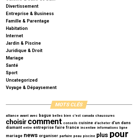
Divertissement
Cette composition va détruire les microbes à l’origine
Entreprise & Business
des acnés et éliminera les impuretés qui bouchent les
Famille & Parentage
pores. Son effet antioxydant va aider à maintenir la
Habitation
peau souple et jeune et réduira l’apparition des rides.
Internet
Jardin & Piscine
Efficace contre les nausées et
Juridique & Droit
Mariage
vomissements
Santé
Sport
Le jus de citron agit sur les malaises dus aux transports
Uncategorized
ou pendant la grossesse. Le goût acide de cet agrume
Voyage & Dépaysement
fait disparaître la nausée et la femme enceinte peut
sans danger boire de la limonade.
MOTS CLÉS
Découper du citron et le mélanger à de l’eau tiède dans
bague
un verre permet de stopper les vomissements
alliance
avant
avec
belles
bien
c'est
canada
chaussures
comment
choisir
cuisine
d'un
dans
rapidement.
conseils
d'acheter
diamant
entreprise
faire
france
entre
incentive
informations
ligne
pour
plus
news
mariage
organiser
parfaire
peau
piscine