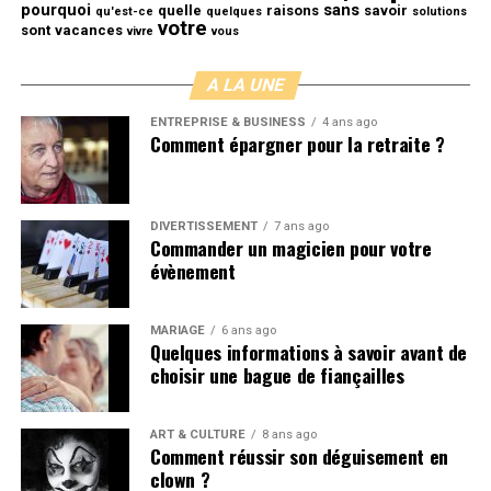
Jus de citron et gingembre
pourquoi
sans
quelle
raisons
savoir
qu'est-ce
quelques
solutions
votre
sont
vacances
vivre
vous
On peut aussi associer le gingembre au jus de citron car
leurs actions sont complémentaires.
A LA UNE
Pour plus d’information sur les astuces naturelles, vous
ENTREPRISE & BUSINESS
4 ans ago
Comment épargner pour la retraite ?
pouvez aussi consulter notre magazine d’astuce
Ihavefind.com.
DIVERTISSEMENT
7 ans ago
Commander un magicien pour votre
évènement
MARIAGE
6 ans ago
Quelques informations à savoir avant de
choisir une bague de fiançailles
ART & CULTURE
8 ans ago
Comment réussir son déguisement en
clown ?