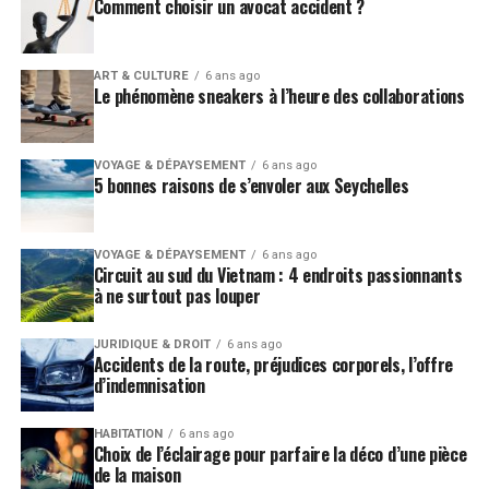
Comment choisir un avocat accident ?
augmentent la circulation sanguine et évitent la
formation de caillot.
ART & CULTURE
6 ans ago
Amélioration du système immunitaire
Le phénomène sneakers à l’heure des collaborations
Consommer du jus de citron le matin à jeun est
avantageux pour votre corps. La vitamine C va amplifier
VOYAGE & DÉPAYSEMENT
6 ans ago
5 bonnes raisons de s’envoler aux Seychelles
la production de leucocytes et va améliorer vos défenses
naturelles.
VOYAGE & DÉPAYSEMENT
6 ans ago
Ainsi en période de froid, votre organisme sera plus
Circuit au sud du Vietnam : 4 endroits passionnants
résistant et vous serez plus apte à lutter contre la
à ne surtout pas louper
grippe ou le rhume. Grâce aux ions négatifs contenus
dans le jus de citron et qui agissent petit à petit vous
JURIDIQUE & DROIT
6 ans ago
Accidents de la route, préjudices corporels, l’offre
serez plus énergique et tonique.
d’indemnisation
Votre humeur sera améliorée car cette boisson agit sur
HABITATION
6 ans ago
le stress et votre moral sera au beau fixe.
Choix de l’éclairage pour parfaire la déco d’une pièce
de la maison