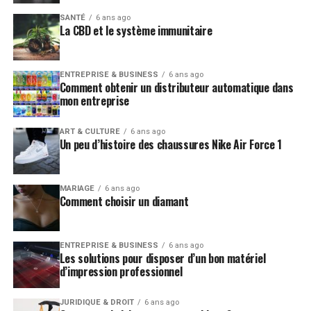
Il est conseillé aux personnes qui suivent un régime
SANTÉ
6 ans ago
La CBD et le système immunitaire
pour maigrir de boire du jus de citron ou bien de l’eau
citronnée plusieurs fois par jour afin de bénéficier de ses
bienfaits.
ENTREPRISE & BUSINESS
6 ans ago
Comment obtenir un distributeur automatique dans
Prévenir les risques d’AVC
mon entreprise
Le jus de citron contient beaucoup de potassium, un
ART & CULTURE
6 ans ago
Un peu d’histoire des chaussures Nike Air Force 1
élément nutritif qui est essentiel pour les personnes qui
ont des problèmes cardiaques. Il contribue à contrôler
la pression artérielle.
MARIAGE
6 ans ago
Comment choisir un diamant
En prenant l’habitude de consommer cette boisson vous
réduirez considérablement les risques d’accidents
vasculaires cérébraux. Ces troubles sont bien souvent
ENTREPRISE & BUSINESS
6 ans ago
Les solutions pour disposer d’un bon matériel
causés par la présence d’un caillot de sang qui bouche
d’impression professionnel
les vaisseaux sanguins présents dans le cerveau.
JURIDIQUE & DROIT
6 ans ago
Les flavonoides contenus dans cette boisson