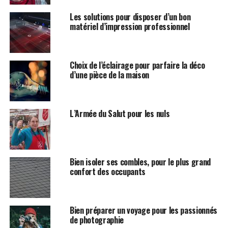
Palette de couleurs
Les solutions pour disposer d’un bon
Les palettes de couleurs modernes incluent des tons
matériel d’impression professionnel
tels que le
bleu cobalt
, le
vert émeraude
et des
nuances de
rouge profond
. Ces choix audacieux
transforment votre salle de bain en un espace
Choix de l’éclairage pour parfaire la déco
énergisant et unique. Essayez d’intégrer ces couleurs
d’une pièce de la maison
dans les éléments de base comme les lavabos ou les
meubles de rangement pour obtenir un effet saisissant.
L’Armée du Salut pour les nuls
Accessoires colorés
Au-delà des murs et des meubles, les accessoires jouent
un rôle crucial dans l’introduction de
couleurs vives
.
Bien isoler ses combles, pour le plus grand
Pensez aux serviettes, aux tapis de bain et même aux
confort des occupants
rideaux de douche colorés pour ajouter du peps à votre
salle de bain sans trop d’effort ni de coût.
Bien préparer un voyage pour les passionnés
Mélange de textures et de
de photographie