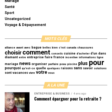
Mariage
Santé
Sport
Uncategorized
Voyage & Dépaysement
MOTS CLÉS
bague
alliance
avant
avec
belles
bien
c'est
canada
chaussures
comment
choisir
cuisine
d'un
dans
conseils
d'acheter
diamant
entreprise
faire
france
entre
incentive
informations
ligne
pour
plus
news
mariage
organiser
parfaire
peau
piscine
pourquoi
sans
quelle
raisons
savoir
qu'est-ce
quelques
solutions
votre
sont
vacances
vivre
vous
A LA UNE
ENTREPRISE & BUSINESS
4 ans ago
Comment épargner pour la retraite ?