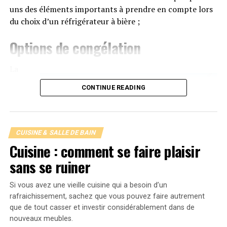
plantes
uns des éléments importants à prendre en compte lors
du choix d’un réfrigérateur à bière ;
Le retour aux
matériaux naturels
est aussi très
tendance. Le bois massif, par exemple, ajoute une
Options de congélation
chaleur naturelle et un aspect organique à la salle de
bain. Associer ce matériau à des
plantes vertes
La
contribue non seulement à embellir l’espace mais
également à améliorer la qualité de l’air.
CONTINUE READING
Plan de travail en bois brut
Étagères en chêne clair
CUISINE & SALLE DE BAIN
Pots de fleurs suspendus
Cuisine : comment se faire plaisir
sans se ruiner
Finitions métalliques
Si vous avez une vieille cuisine qui a besoin d’un
Les
finitions métalliques
font un grand retour,
rafraichissement, sachez que vous pouvez faire autrement
notamment les robinets et les poignées de porte dorés
que de tout casser et investir considérablement dans de
ou en cuivre. Un
mitigeur douche
en finition dorée peut
nouveaux meubles.
ajouter une touche luxueuse à votre salle de bain tout en