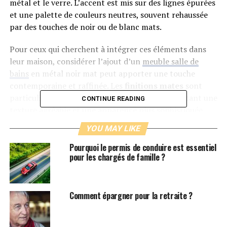
métal et le verre. L’accent est mis sur des lignes épurées
et une palette de couleurs neutres, souvent rehaussée
par des touches de noir ou de blanc mats.
Pour ceux qui cherchent à intégrer ces éléments dans
leur maison, considérer l’ajout d’un
meuble salle de
bains
en métal noir mat peut apporter une touche
contemporaine et raffinée. Les
finitions mates
sont
particulièrement populaires cette année, apportant une
CONTINUE READING
texture agréable et une apparence plus sophistiquée.
YOU MAY LIKE
Intégration de couleurs vives
Pourquoi le permis de conduire est essentiel
pour les chargés de famille ?
Alors que le style industriel privilégie les teintes
neutres, 2024 voit également une montée en puissance
des
couleurs vives
dans les salles de bain. Ces couleurs
éclatantes peuvent prendre la forme de carrelage
Comment épargner pour la retraite ?
mural, de peintures ou même d’accessoires décoratifs.