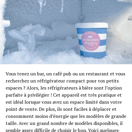
En 2024, on observe un mariage harmonieux entre
Vous tenez un bar, un café pub ou un restaurant et vous
diverses
textures
et
finitions
. Mélanger des éléments
recherchez un réfrigérateur compact pour vos petits
mats et brillants apporte profondeur et dynamisme à la
espaces ? Alors, les réfrigérateurs à bière sont l’option
décoration de la salle de bain. Combiner des surfaces
parfaite à privilégier ! Cet appareil est très pratique et
rugueuses comme le béton avec des éléments lisses
est idéal lorsque vous avez un espace limité dans votre
comme des laques métalliques crée un contraste
point de vente. De plus, ils sont faciles à déplacer et
visuellement plaisant.
consomment moins d’énergie que les modèles de grande
taille. Avec un grand nombre de modèles disponibles, il
Utilisation de bois naturel et de
semble assez difficile de choisir le bon. Voici quelques-