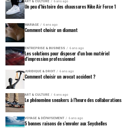
Vous allez certainement faire de petites économies en
ART & CULTURE
6 ans ago
Un peu d’histoire des chaussures Nike Air Force 1
achetant une machine à pâtes sur
https://lefouineur.fr/machine-a-pates/. Avec quelques
ingrédients (œufs, farine, eau, etc.), vous pouvez faire
MARIAGE
6 ans ago
une bonne quantité de pâtes alimentaires dépourvues
Comment choisir un diamant
de colorants et de conservateurs. En outre, vous pouvez
acheter une machine à pâtes à prix réduit sur le marché.
A titre indicatif, les tarifs peuvent évoluer entre 40 et
ENTREPRISE & BUSINESS
6 ans ago
Les solutions pour disposer d’un bon matériel
60 euros pour une machine à pâtes manuelle. Les
d’impression professionnel
machines électriques ont un tarif supérieur à celui des
machines manuelles. Toutefois, elles sont accessibles à
JURIDIQUE & DROIT
6 ans ago
tous les budgets.
Comment choisir un avocat accident ?
ART & CULTURE
6 ans ago
Le phénomène sneakers à l’heure des collaborations
VOYAGE & DÉPAYSEMENT
6 ans ago
5 bonnes raisons de s’envoler aux Seychelles