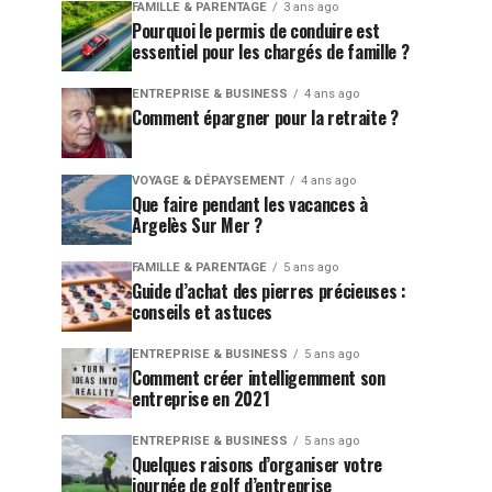
FAMILLE & PARENTAGE
3 ans ago
Pourquoi le permis de conduire est
essentiel pour les chargés de famille ?
ENTREPRISE & BUSINESS
4 ans ago
Comment épargner pour la retraite ?
VOYAGE & DÉPAYSEMENT
4 ans ago
Que faire pendant les vacances à
Argelès Sur Mer ?
FAMILLE & PARENTAGE
5 ans ago
Guide d’achat des pierres précieuses :
conseils et astuces
ENTREPRISE & BUSINESS
5 ans ago
Comment créer intelligemment son
entreprise en 2021
ENTREPRISE & BUSINESS
5 ans ago
Quelques raisons d’organiser votre
journée de golf d’entreprise