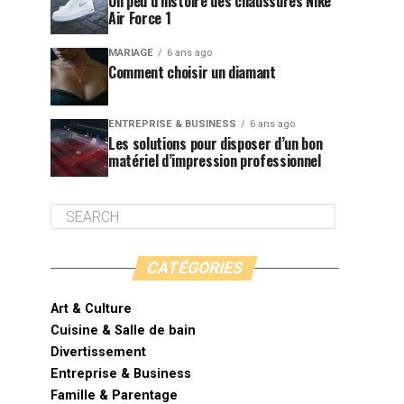
Un peu d’histoire des chaussures Nike
Air Force 1
MARIAGE
6 ans ago
Comment choisir un diamant
ENTREPRISE & BUSINESS
6 ans ago
Les solutions pour disposer d’un bon
matériel d’impression professionnel
CATÉGORIES
Art & Culture
Cuisine & Salle de bain
Divertissement
Entreprise & Business
Famille & Parentage