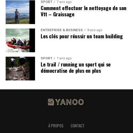
SPORT
7 ans ago
également une subvention par entreprise, d’un
Comment effectuer le nettoyage de son
montant de 60 000 euros.
Vtt – Graissage
ENTREPRISE & BUSINESS
8 ans ago
Les clés pour réussir un team building
SPORT
7 ans ago
Le trail / running un sport qui se
démocratise de plus en plus
À PROPOS
CONTACT