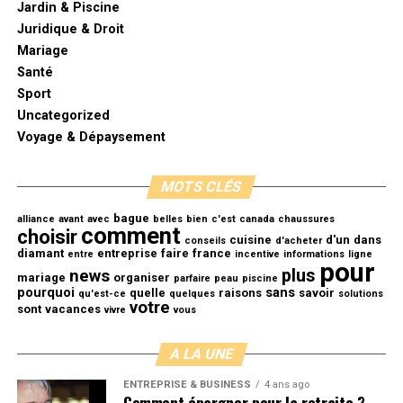
Jardin & Piscine
montant des allocations sera calculé en fonction de la
Juridique & Droit
déclaration annuelle du chiffre d’affaires (déclaration
Mariage
mensuelle : 80 % de l’ARE ; trimestrielle : 70 %).
Santé
Sport
• Les autres aides propres à la région
Uncategorized
parisienne
Voyage & Dépaysement
Elles sont nombreuses, mais nous allons prendre deux
MOTS CLÉS
aides, en guise d’illustration. Le premier exemple
concerne le PIA ou Paris innovation amorçage, une aide
bague
alliance
avant
avec
belles
bien
c'est
canada
chaussures
comment
choisir
destinée à prendre sous les ailes de la ville Parisienne, en
cuisine
d'un
dans
conseils
d'acheter
diamant
entreprise
faire
france
entre
incentive
informations
ligne
collaboration avec la BPI France ou banque publique
pour
plus
news
mariage
organiser
parfaire
peau
piscine
d’investissement, toutes les entreprises innovantes qui
pourquoi
sans
quelle
raisons
savoir
qu'est-ce
quelques
solutions
sont membres des incubateurs labélisées tel que Paris
votre
sont
vacances
vivre
vous
Innovation, ainsi que les PME ayant comme souhait de
procéder à une expérimentation professionnelle en
A LA UNE
termes de projets innovants. Cela consiste donc à
ENTREPRISE & BUSINESS
4 ans ago
financer les projets de ces dites entreprises qui sont en
Comment épargner pour la retraite ?