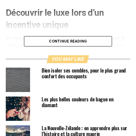
Découvrir le luxe lors d’un
incentive unique
Si vous êtes organisateur de sessions incentive, vous le
CONTINUE READING
savez, trouver le lieu parfait pour motiver ses troupes
peut être compliqué. Il faut savoir combiner le plaisir et
stimulation. Redécouvrir Paris autrement peut être
YOU MAY LIKE
alors un excellent choix.
Bien isoler ses combles, pour le plus grand
confort des occupants
Passez un moment sur un yacht de luxe permettra à vos
salariés de se décontracter dans un cadre exceptionnel.
Organiser des aventures découvertes au cœur de la
Les plus belles couleurs de bague en
capitale – seul ou en équipe -, faire une escale au Parc de
diamant
Saint-Cloud pour des entrainements sportifs en pleine
nature, une soirée originale à Paris ou encore visite des
plus fameux monuments parisiens, tout cela peut se
La Nouvelle-Zélande : en apprendre plus sur
faire très facilement depuis un bateau haut de gamme
l’histoire et la culture maorie