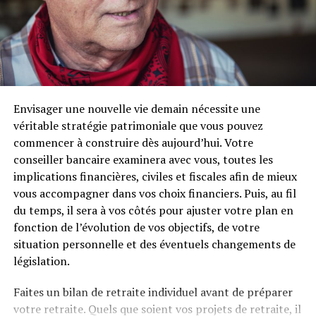
il sera le lieu parfait pour écouter du jazz – ou tout autre
style musical -, assister – et pourquoi pas participer – à
un spectacle de magie ou simplement se régaler avec
une gastronomie unique préparée par des chefs.
L’incentive sur un yacht de luxe est une excellente idée
Envisager une nouvelle vie demain nécessite une
pour sortir des sentiers battus sans s’éloigner de son
véritable stratégie patrimoniale que vous pouvez
lieu de travail. Vous pourrez combiner travail et
commencer à construire dès aujourd’hui. Votre
décontraction à votre convenance en privatisant les
conseiller bancaire examinera avec vous, toutes les
lieux pour une soirée entreprise originale à Paris, une
implications financières, civiles et fiscales afin de mieux
journée ou plusieurs jours. Vous trouverez sur place tout
vous accompagner dans vos choix financiers. Puis, au fil
le matériel audiovisuel qu’il vous faut. De plus avec Paris
du temps, il sera à vos côtés pour ajuster votre plan en
Yacht Marina, vous avez l’assurance de vivre – et de faire
fonction de l’évolution de vos objectifs, de votre
vivre à vos collègues – une expérience exceptionnelle au
situation personnelle et des éventuels changements de
meilleur prix.
législation.
RELATED TOPICS:
BEAUX
INCENTIVE
ORGANISER
PLUS
Faites un bilan de retraite individuel avant de préparer
YACHTS
votre retraite. Quels que soient vos projets de retraite, il