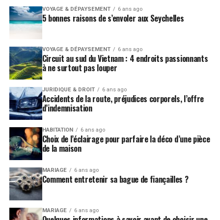
VOYAGE & DÉPAYSEMENT
6 ans ago
5 bonnes raisons de s’envoler aux Seychelles
VOYAGE & DÉPAYSEMENT
6 ans ago
Circuit au sud du Vietnam : 4 endroits passionnants
à ne surtout pas louper
• Les aides dites classiques, relatives à
JURIDIQUE & DROIT
6 ans ago
Accidents de la route, préjudices corporels, l’offre
la création d’entreprises
d’indemnisation
En premier lieu, on peut parler d’aides relatives à
HABITATION
6 ans ago
l’exonération partielle des charges sociales liées à
Choix de l’éclairage pour parfaire la déco d’une pièce
l’exploitation de l’activité professionnelle pour une
de la maison
période d’une année d’activité. On l’appelle
communément ACRE ou aide aux créateurs et
MARIAGE
6 ans ago
Comment entretenir sa bague de fiançailles ?
repreneurs d’entreprises (ce sont les demandeurs
d’emploi ainsi que les jeunes de moins de 25 ans qui sont
les plus concernés).
MARIAGE
6 ans ago
Pour en bénéficier, une demande, comprenant un
Quelques informations à savoir avant de choisir une