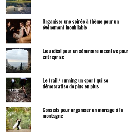
amarrée sur l’Île-aux-Cygnes, avec une vue unique sur la
Tour Eiffel.
Organiser une soirée à thème pour un
Un incentive exceptionnel à
événement inoubliable
bord d’un yacht à Paris
Lieu idéal pour un séminaire incentive pour
entreprise
Le trail / running un sport qui se
démocratise de plus en plus
Conseils pour organiser un mariage à la
montagne
Selon le nombre de participants, vous pouvez choisir
entre différents bateaux. Un petit comité ? Le James