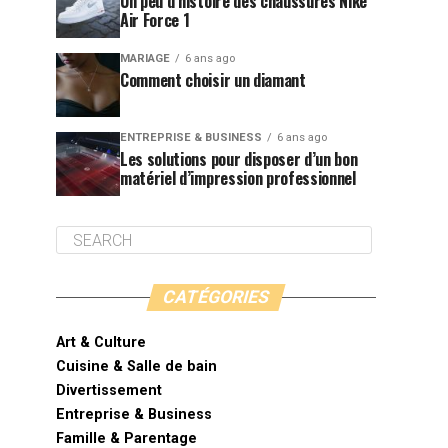
Un peu d’histoire des chaussures Nike
Air Force 1
MARIAGE
6 ans ago
Comment choisir un diamant
ENTREPRISE & BUSINESS
6 ans ago
Les solutions pour disposer d’un bon
matériel d’impression professionnel
CATÉGORIES
Art & Culture
Cuisine & Salle de bain
Divertissement
Entreprise & Business
Famille & Parentage