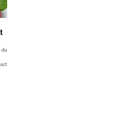
t
 du
part