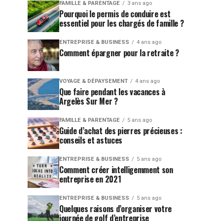
FAMILLE & PARENTAGE
3 ans ago
Pourquoi le permis de conduire est
essentiel pour les chargés de famille ?
ENTREPRISE & BUSINESS
4 ans ago
Comment épargner pour la retraite ?
VOYAGE & DÉPAYSEMENT
4 ans ago
Que faire pendant les vacances à
Argelès Sur Mer ?
FAMILLE & PARENTAGE
5 ans ago
Guide d’achat des pierres précieuses :
conseils et astuces
ENTREPRISE & BUSINESS
5 ans ago
Comment créer intelligemment son
entreprise en 2021
ENTREPRISE & BUSINESS
5 ans ago
Quelques raisons d’organiser votre
journée de golf d’entreprise