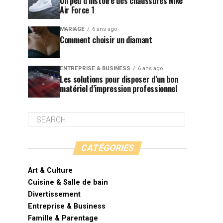
Un peu d’histoire des chaussures Nike
Air Force 1
MARIAGE
6 ans ago
Comment choisir un diamant
ENTREPRISE & BUSINESS
6 ans ago
Les solutions pour disposer d’un bon
matériel d’impression professionnel
CATÉGORIES
Art & Culture
Cuisine & Salle de bain
Divertissement
Entreprise & Business
Famille & Parentage