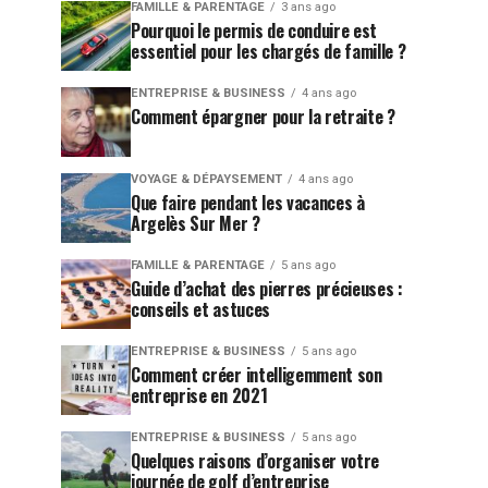
FAMILLE & PARENTAGE
3 ans ago
Pourquoi le permis de conduire est
essentiel pour les chargés de famille ?
ENTREPRISE & BUSINESS
4 ans ago
Comment épargner pour la retraite ?
VOYAGE & DÉPAYSEMENT
4 ans ago
Que faire pendant les vacances à
Argelès Sur Mer ?
FAMILLE & PARENTAGE
5 ans ago
Guide d’achat des pierres précieuses :
conseils et astuces
ENTREPRISE & BUSINESS
5 ans ago
Comment créer intelligemment son
entreprise en 2021
ENTREPRISE & BUSINESS
5 ans ago
Quelques raisons d’organiser votre
journée de golf d’entreprise