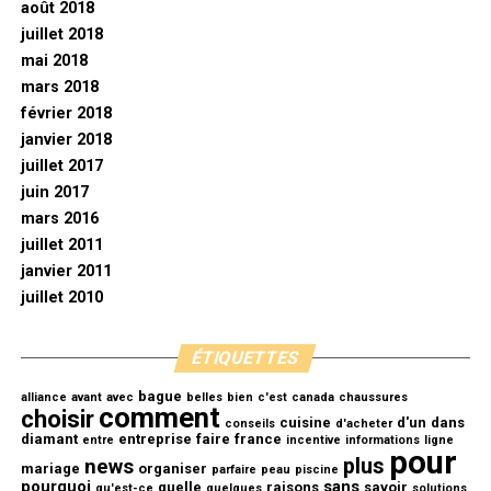
août 2018
juillet 2018
mai 2018
mars 2018
février 2018
janvier 2018
juillet 2017
juin 2017
mars 2016
juillet 2011
janvier 2011
juillet 2010
ÉTIQUETTES
bague
alliance
avant
avec
belles
bien
c'est
canada
chaussures
comment
choisir
cuisine
d'un
dans
conseils
d'acheter
diamant
entreprise
faire
france
entre
incentive
informations
ligne
pour
plus
news
mariage
organiser
parfaire
peau
piscine
pourquoi
sans
quelle
raisons
savoir
qu'est-ce
quelques
solutions