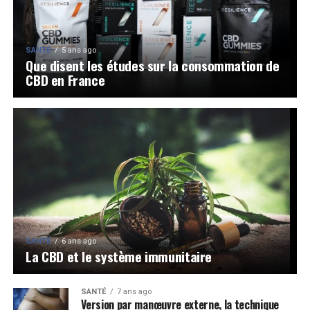
SANTÉ
5 ans ago
Que disent les études sur la consommation de
CBD en France
SANTÉ
6 ans ago
La CBD et le système immunitaire
SANTÉ
7 ans ago
Version par manœuvre externe, la technique