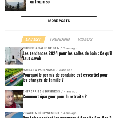
entreprise
MORE POSTS
LATEST
TRENDING
VIDEOS
CUISINE & SALLE DE BAIN
2 ans ago
Les tendances 2024 pour les salles de bain : Ce qu’il
faut savoir
FAMILLE & PARENTAGE
3 ans ago
Pourquoi le permis de conduire est essentiel pour
les chargés de famille ?
ENTREPRISE & BUSINESS
4 ans ago
Comment épargner pour la retraite ?
VOYAGE & DÉPAYSEMENT
4 ans ago
Que faire pendant les vacances à Argelès Sur Mer ?